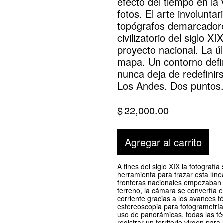
efecto del tiempo en la 
fotos. El arte involunta
topógrafos demarcadores
civilizatorio del siglo X
proyecto nacional. La úl
mapa. Un contorno defin
nunca deja de redefinirs
Los Andes. Dos puntos
$
22,000.00
Agregar al carrito
A fines del siglo XIX la fotografía
herramienta para trazar esta líne
fronteras nacionales empezaban 
terreno, la cámara se convertía 
corriente gracias a los avances t
estereoscopia para fotogrametría t
uso de panorámicas, todas las téc
registrar un territorio virgen para 