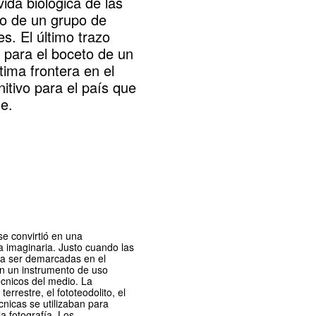
vida biológica de las
rio de un grupo de
. El último trazo
IX para el boceto de un
tima frontera en el
itivo para el país que
e.
.
 se convirtió en una
a imaginaria. Justo cuando las
a ser demarcadas en el
en un instrumento de uso
écnicos del medio. La
errestre, el fototeodolito, el
nicas se utilizaban para
la fotografía. Los