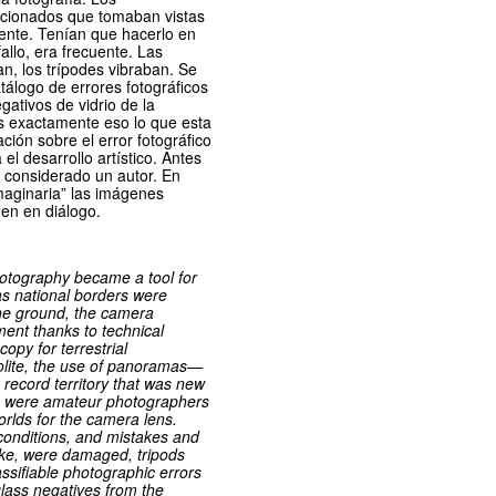
icionados que tomaban vistas
ente. Tenían que hacerlo en
 fallo, era frecuente. Las
n, los trípodes vibraban. Se
álogo de errores fotográficos
egativos de vidrio de la
s exactamente eso lo que esta
ción sobre el error fotográfico
el desarrollo artístico. Antes
a considerado un autor. En
maginaria” las imágenes
en en diálogo.
hotography became a tool for
 as national borders were
he ground, the camera
nt thanks to technical
py for terrestrial
lite, the use of panoramas—
 record territory that was new
s were amateur photographers
rlds for the camera lens.
 conditions, and mistakes and
oke, were damaged, tripods
assifiable photographic errors
glass negatives from the