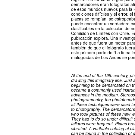
demarcadores eran fotógrafos af
de esos mundos nuevos para la l
condiciones difíciles y el error, el
placas se rompían, se estropeaba
puede encontrar un verdadero cat
clasificables en la colección de n
Comisión de Límites con Chile. E
publicación explora. Una investiga
antes de que fuera un motor para 
también de que el fotógrafo fuer
este primera parte de “La línea i
malogradas de Los Andes se pon
At the end of the 19th century, p
drawing this imaginary line. Just
beginning to be demarcated on t
became a commonly used instrume
advances in the medium. Stereosco
photogrammetry, the phototheodo
all these techniques were used to
to photography. The demarcator
who took pictures of these new wo
They had to do so under difficult
failures were frequent. Plates br
vibrated. A veritable catalog of cl
can be found in the collection of 