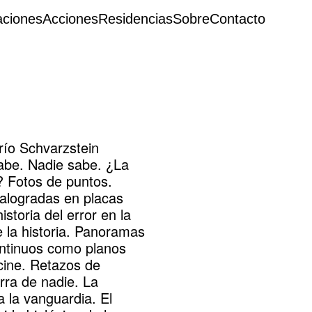
aciones
Acciones
Residencias
Sobre
Contacto
río Schvarzstein
abe. Nadie sabe. ¿La
a? Fotos de puntos.
malogradas en placas
istoria del error en la
e la historia. Panoramas
ntinuos como planos
 cine. Retazos de
erra de nadie. La
 la vanguardia. El