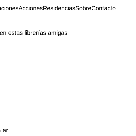
aciones
Acciones
Residencias
Sobre
Contacto
en estas librerías amigas
m.ar