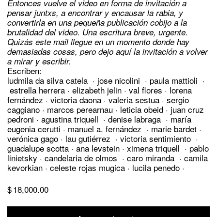
Entonces vuelve el video en forma de invitación a
pensar juntxs, a encontrar y encausar la rabia, y
convertirla en una pequeña publicación cobijo a la
brutalidad del video. Una escritura breve, urgente.
Quizás este mail llegue en un momento donde hay
demasiadas cosas, pero dejo aquí la invitación a volver
a mirar y escribir.
Escriben:
ludmila da silva catela
·
jose nicolini
·
paula mattioli
·
estrella herrera
·
elizabeth jelin
·
val flores
·
lorena
fernández
·
victoria daona
·
valeria sestua
·
sergio
caggiano
·
marcos perearnau
·
leticia obeid
· juan cruz
pedroni · agustina triquell
·
denise labraga
·
maría
eugenia cerutti
·
manuel a. fernández
·
marie bardet
·
verónica gago
·
lau gutiérrez
·
victoria sentimiento
·
guadalupe scotta
·
ana levstein
·
ximena triquell
·
pablo
linietsky
·
candelaria de olmos
·
caro miranda
·
camila
kevorkian
·
celeste rojas mugica
·
lucila penedo
·
$
18,000.00